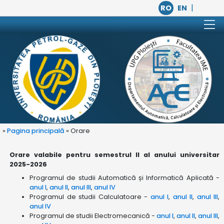
|
RO
EN
»
Pagina principală
» Orare
Orare valabile pentru semestrul II al anului universitar
2025-2026
Programul de studii Automatică și Informatică Aplicată -
anul I
,
anul II
,
anul III
,
anul IV
Programul de studii Calculatoare -
anul I
,
anul II
,
anul III
,
anul IV
Programul de studii Electromecanică -
anul I
,
anul II
,
anul III
,