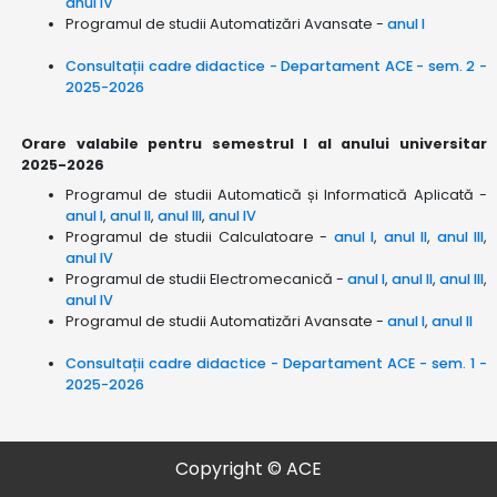
anul IV
Programul de studii Automatizări Avansate -
anul I
Consultații cadre didactice - Departament ACE - sem. 2 -
2025-2026
Orare valabile pentru semestrul I al anului universitar
2025-2026
Programul de studii Automatică și Informatică Aplicată -
anul I
,
anul II
,
anul III
,
anul IV
Programul de studii Calculatoare -
anul I
,
anul II
,
anul III
,
anul IV
Programul de studii Electromecanică -
anul I
,
anul II
,
anul III
,
anul IV
Programul de studii Automatizări Avansate -
anul I
,
anul II
Consultații cadre didactice - Departament ACE - sem. 1 -
2025-2026
Copyright © ACE